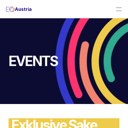
Austria
Membership
Events
About
EVENTS
Exklusive Sake 